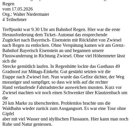
Regen
vom 17.05.2026
Org.: Walter Niedermaier
4 Teilnehmer
Treffpunkt war 9.30 Uhr am Bahnhof Regen. Hier war die erste
Herausforderung dem Ticket- Automat das ensprechende
Zugticket nach Bayerisch- Eisenstein mit Rückfahrt von Zwiesel
nach Regen zu entlocken. Ohne Verspätung kamen wir am Grenz-
Bahnhof Bayerisch Eisenstein an und begannen unsere
Flusswanderung in Richtung Zwiesel. Ohne viel Höhenmeter lässt
sich die
Strecke gemütlich laufen. In Regenhütte lockte das Gasthaus 49
Gradnord zur Mittags-Einkehr. Gut gestärkt setzten wir die
Etappe nach Zwiesel fort. Nun wurde das Gefixe dichter, der Weg
morastiger und sumpfiger, so dass wir teils auf die rechter
Hand verlaufende Fahrradstrecke ausweichen mussten. Kurz vor
Zwiesel machten wir noch einen Schwenker über Klautzenbach um
die
20 km Marke zu überschreiten. Problemlos brachte uns die
Waldbahn wieder zurück zum Ausgangsort. Es war eine Tour ohne
Gipfel
aber mit viel Wasser und idyllischen Flussauen. Hier kann man noch
Ruhe und Natur geniessen.