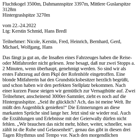
Fluchtkogel 3500m, Dahmannspitze 3397m, Mittlere Guslarspitze
3128m
Hintergraslspitze 3270m
vom 22.-24.2022
Ltg: Kerstin Schmid, Hans Bredl
Teilnehmer: Nicole, Kerstin, Fred, Heinrich, Bernhard, Gerd,
Michael, Wolfgang, Hans
Das fängt ja gut an, die Insaßen eines Fahrzeuges haben die Reise-
oder Mitfahrorder nicht gelesen. Jene besagt, daß nur zwei Stopps a.
2 Minuten, wenn überhaupt, genehmigt werden. So sind wir als
erstes Fahrzeug auf dem Pkpl der Rofenhöfe eingetroffen. Eine
blonde Mitfahrerin hat den Grundstücksbesitzer herzlich begrüßt,
und schon haben wir den perfekten Stellplatz bekommen. Nach
einer kurzen Pause steigen wir gemütlich zur Vernagthütte auf. Zwei
Teilnehmer, anscheinend 3000er-Sammler, zieht es noch auf die
Hintergraslspitze. „Seid ihr glücklich? Ach, das ist meine Welt. Ihr
müßt den Augenblick genießen!“ Die Erinnerungen an diese
markanten Sprüche sind lange her. Jetzt sind sie wieder real. Auch
die Erzählungen und Erlebnisse mit der Geierwally dürfen nicht
fehlen. „Wir brauchen das nicht mehr, höher, weiter, schneller, was
zählt ist die Ruhe und Gelassenheit“, genau das gibt in diesen drei
Tagen Rhythmus und Tempo vor. Nach den morgendlichen